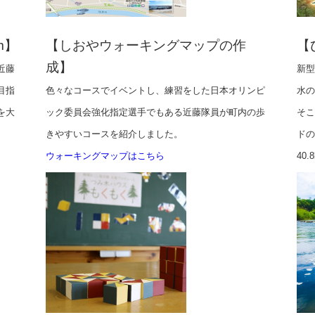
m】
【しおやウォーキングマップの作
【
成】
近藤
新型
目指
色々なコースでイベントし、練習をした日本オリンピ
水の
を大
ック委員会強化指定選手でもある近藤隊員が町内の歩
そこ
きやすいコースを紹介しました。
ドの
ウォーキングマップはこちら
40