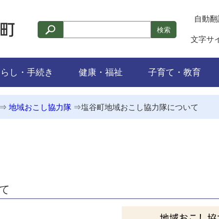
自動翻
検索
文字サ
くらし・手続き
健康・福祉
子育て・教育
⇒
地域おこし協力隊
⇒
塩谷町地域おこし協力隊について
て