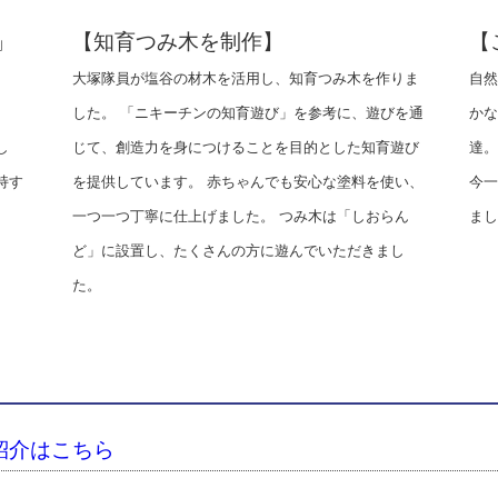
」
【知育つみ木を制作】
【
大塚隊員が塩谷の材木を活用し、知育つみ木を作りま
自然
、
した。 「ニキーチンの知育遊び」を参考に、遊びを通
かな
し
じて、創造力を身につけることを目的とした知育遊び
達。
持す
を提供しています。 赤ちゃんでも安心な塗料を使い、
今一
一つ一つ丁寧に仕上げました。 つみ木は「しおらん
まし
ど」に設置し、たくさんの方に遊んでいただきまし
た。
紹介はこちら