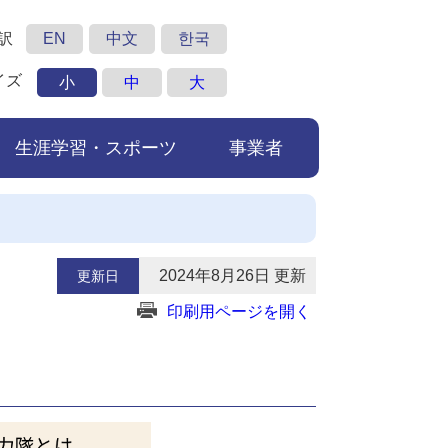
訳
EN
中文
한국
イズ
小
中
大
生涯学習・スポーツ
事業者
2024年8月26日 更新
更新日
印刷用ページを開く