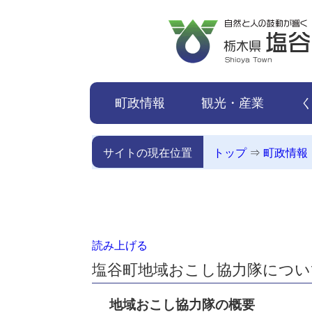
本文へ移動
町政情報
観光・産業
サイトの現在位置
トップ
⇒
町政情報
読み上げる
塩谷町地域おこし協力隊につい
地域おこし協力隊の概要