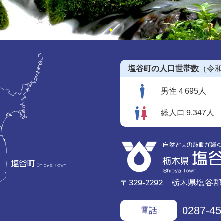
塩谷町の人口世帯数
（令和
男性 4,695人
総人口 9,347人
〒329-2292 栃木県塩谷
0287-45
電話