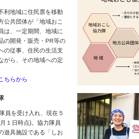
不利地域に住民票を移動
方公共団体が「地域おこ
員は、一定期間、地域に
品の開発・販売・PR等の
への従事、住民の生活支
ながら、その地域への定
こちらから
隊
の隊員を受け入れ、現在５
月１日時点)。協力隊員
の遊具施設である「しお