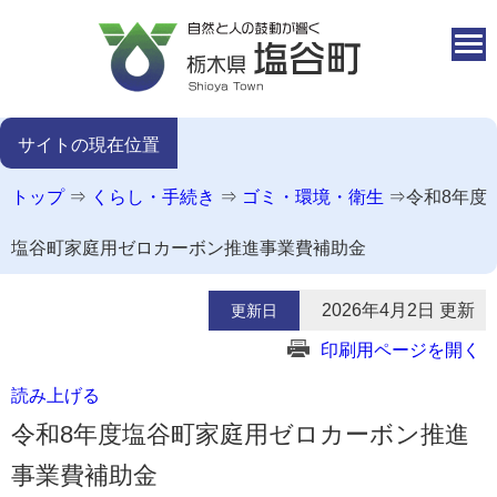
本文へ移動
サイトの現在位置
トップ
⇒
くらし・手続き
⇒
ゴミ・環境・衛生
⇒
令和8年度
塩谷町家庭用ゼロカーボン推進事業費補助金
2026年4月2日 更新
更新日
印刷用ページを開く
読み上げる
令和8年度塩谷町家庭用ゼロカーボン推進
事業費補助金