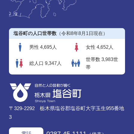
塩谷町の人口世帯数
（令和8年8月1日現在）
男性 4,695人
女性 4,652人
世帯数 3,983世
総人口 9,347人
帯
〒329-2292 栃木県塩谷郡塩谷町大字玉生955番地
3
0287-45-1111
電話