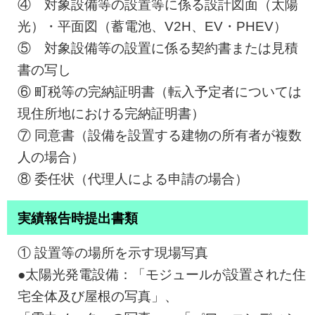
④ 対象設備等の設置等に係る設計図面（太陽
光）・平面図（蓄電池、V2H、EV・PHEV）
⑤ 対象設備等の設置に係る契約書または見積
書の写し
⑥ 町税等の完納証明書（転入予定者については
現住所地における完納証明書）
⑦ 同意書（設備を設置する建物の所有者が複数
人の場合）
⑧ 委任状（代理人による申請の場合）
実績報告時提出書類
① 設置等の場所を示す現場写真
●太陽光発電設備：「モジュールが設置された住
宅全体及び屋根の写真」、