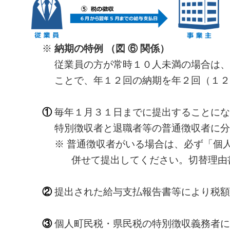
※
納期の特例 （図 ⑥ 関係）
従業員の方が常時１０人未満の場合は、従業
ことで、年１２回の納期を年２回（１２月
①
毎年１月３１日までに提出することにな
特別徴収者と退職者等の普通徴収者に分け
※ 普通徴収者がいる場合は、必ず「個人住
併せて提出してください。切替理由書の提
②
提出された給与支払報告書等により税額
③
個人町民税・県民税の特別徴収義務者に