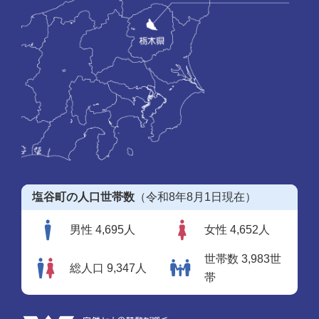
塩谷町の人口世帯数
（令和8年8月1日現在）
男性 4,695人
女性 4,652人
世帯数 3,983世
総人口 9,347人
帯