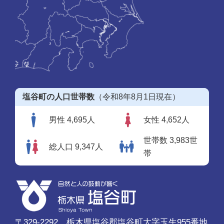
塩谷町の人口世帯数
（令和8年8月1日現在）
男性 4,695人
女性 4,652人
世帯数 3,983世
総人口 9,347人
帯
〒329-2292 栃木県塩谷郡塩谷町大字玉生955番地