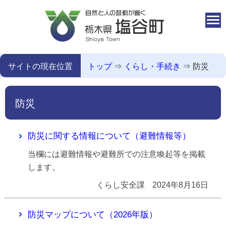
本文へ移動
サイトの現在位置
トップ
⇒
くらし・手続き
⇒
防災
防災
防災に関する情報について（避難情報等）
当欄には避難情報や避難所での注意喚起等を掲載
します。
くらし安全課
2024年8月16日
防災マップについて（2026年版）