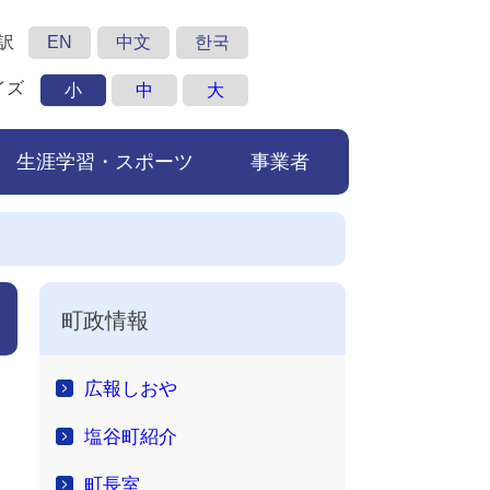
訳
EN
中文
한국
イズ
小
中
大
生涯学習・スポーツ
事業者
町政情報
広報しおや
塩谷町紹介
町長室