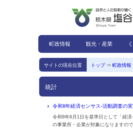
本文へ移動
町政情報
観光・産業
サイトの現在位置
トップ
⇒
町政情報
統計
令和8年経済センサス-活動調査の
令和8年6月1日を基準日として「経
の事業所・企業が対象になりますの