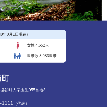
8年8月1日現在）
女性 4,652人
世帯数 3,983世帯
郡塩谷町大字玉生955番地3
-1111
（代表）