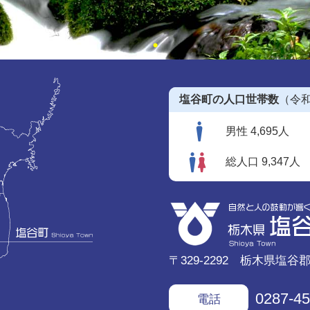
塩谷町の人口世帯数
（令和
男性 4,695人
総人口 9,347人
〒329-2292 栃木県塩谷
0287-45
電話