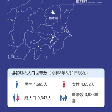
塩谷町の人口世帯数
（令和8年8月1日現在）
男性 4,695人
女性 4,652人
世帯数 3,983世
総人口 9,347人
帯