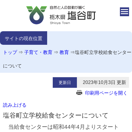
本文へ移動
サイトの現在位置
トップ
⇒
子育て・教育
⇒
教育
⇒
塩谷町立学校給食センター
について
2023年10月3日 更新
更新日
印刷用ページを開く
読み上げる
塩谷町立学校給食センターについて
当給食センターは昭和44年4月よりスタート