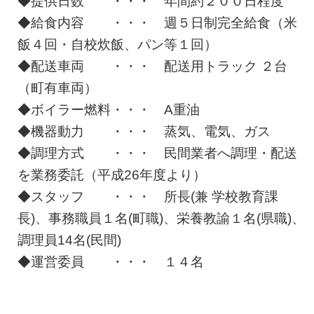
◆提供日数 ・・・ 年間約２００日程度
◆給食内容 ・・・ 週５日制完全給食（米
飯４回・自校炊飯、パン等１回）
◆配送車両 ・・・ 配送用トラック ２台
（町有車両）
◆ボイラー燃料・・・ A重油
◆機器動力 ・・・ 蒸気、電気、ガス
◆調理方式 ・・・ 民間業者へ調理・配送
を業務委託（平成26年度より）
◆スタッフ ・・・ 所長(兼 学校教育課
長)、事務職員１名(町職)、栄養教諭１名(県職)、
調理員14名(民間)
◆運営委員 ・・・ １４名