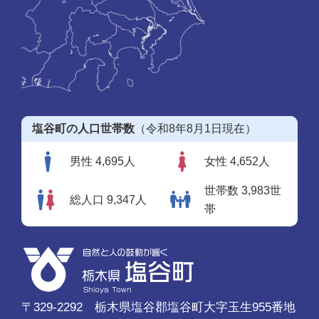
塩谷町の人口世帯数
（令和8年8月1日現在）
男性 4,695人
女性 4,652人
世帯数 3,983世
総人口 9,347人
帯
〒329-2292 栃木県塩谷郡塩谷町大字玉生955番地