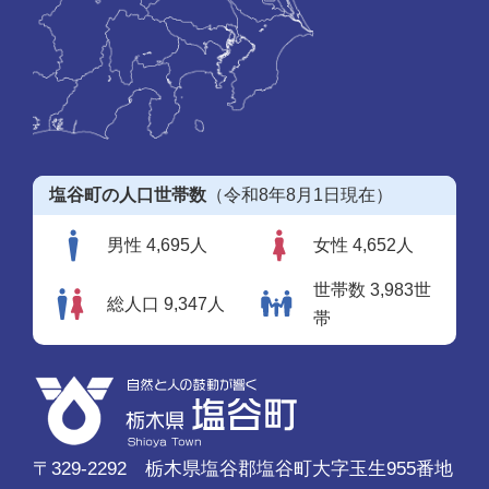
塩谷町の人口世帯数
（令和8年8月1日現在）
男性 4,695人
女性 4,652人
世帯数 3,983世
総人口 9,347人
帯
〒329-2292 栃木県塩谷郡塩谷町大字玉生955番地