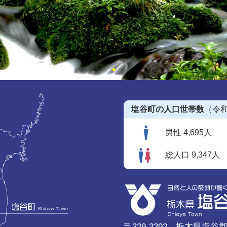
塩谷町の人口世帯数
（令和
男性 4,695人
総人口 9,347人
〒329-2292 栃木県塩谷