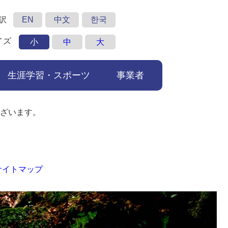
訳
EN
中文
한국
イズ
小
中
大
生涯学習・スポーツ
事業者
ざいます。
サイトマップ