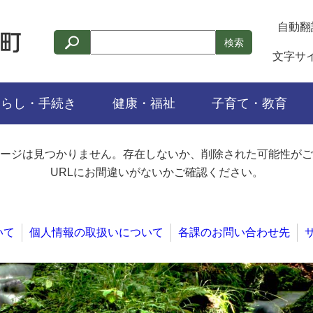
自動翻
検索
文字サ
くらし・手続き
健康・福祉
子育て・教育
ージは見つかりません。存在しないか、削除された可能性がご
URLにお間違いがないかご確認ください。
いて
個人情報の取扱いについて
各課のお問い合わせ先