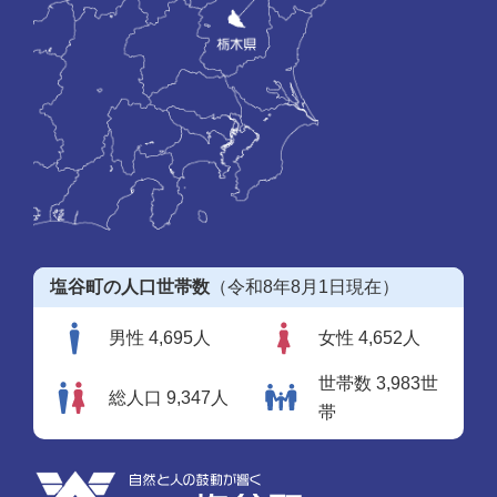
塩谷町の人口世帯数
（令和8年8月1日現在）
男性 4,695人
女性 4,652人
世帯数 3,983世
総人口 9,347人
帯