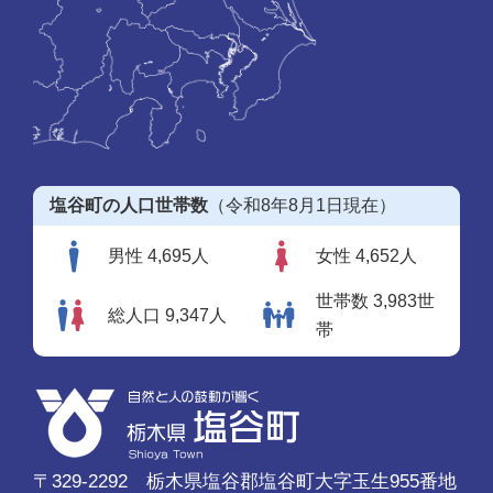
塩谷町の人口世帯数
（令和8年8月1日現在）
男性 4,695人
女性 4,652人
世帯数 3,983世
総人口 9,347人
帯
〒329-2292 栃木県塩谷郡塩谷町大字玉生955番地