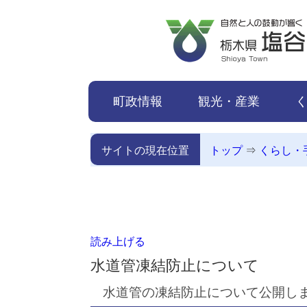
本文へ移動
町政情報
観光・産業
サイトの現在位置
トップ
⇒
くらし・
読み上げる
水道管凍結防止について
水道管の凍結防止について公開し