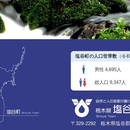
塩谷町の人口世帯数
（令和
男性 4,695人
総人口 9,347人
〒329-2292 栃木県塩谷