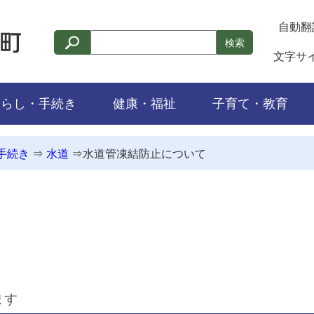
自動翻
検索
文字サ
くらし・手続き
健康・福祉
子育て・教育
手続き
⇒
水道
⇒
水道管凍結防止について
ます