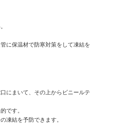
い。
道管に保温材で防寒対策をして凍結を
蛇口にまいて、その上からビニールテ
果的です。
栓の凍結を予防できます。