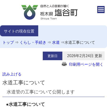
本文へ移動
サイトの現在位置
トップ
⇒
くらし・手続き
⇒
水道
⇒
水道工事について
2026年2月24日 更新
更新日
印刷用ページを開く
読み上げる
水道工事について
水道管の工事について公開します
●水道工事について