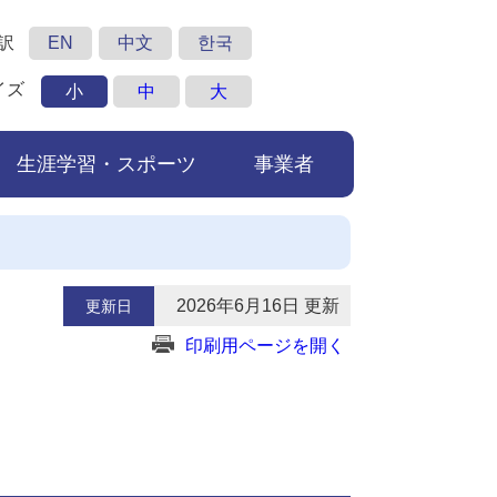
訳
EN
中文
한국
イズ
小
中
大
生涯学習・スポーツ
事業者
2026年6月16日 更新
更新日
印刷用ページを開く