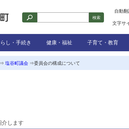
自動翻
検索
文字サ
くらし・手続き
健康・福祉
子育て・教育
⇒
塩谷町議会
⇒
委員会の構成について
紹介します