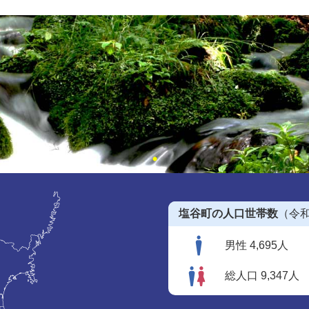
塩谷町の人口世帯数
（令和
男性 4,695人
総人口 9,347人