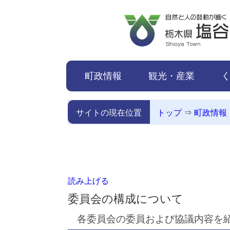
本文へ移動
町政情報
観光・産業
サイトの現在位置
トップ
⇒
町政情報
読み上げる
委員会の構成について
各委員会の委員および協議内容を