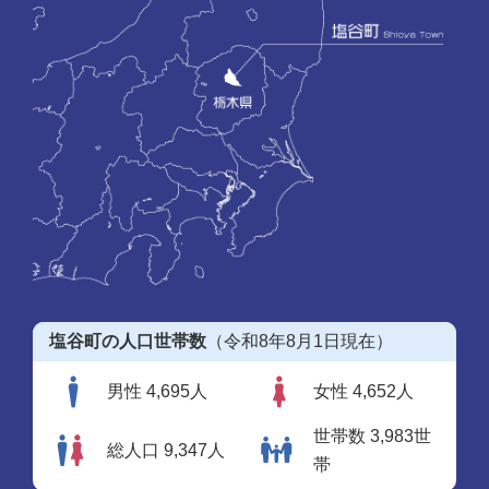
塩谷町の人口世帯数
（令和8年8月1日現在）
男性 4,695人
女性 4,652人
世帯数 3,983世
総人口 9,347人
帯