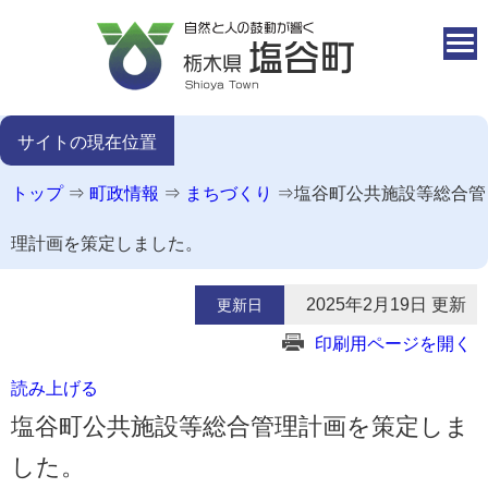
本文へ移動
サイトの現在位置
トップ
⇒
町政情報
⇒
まちづくり
⇒
塩谷町公共施設等総合管
理計画を策定しました。
2025年2月19日 更新
更新日
印刷用ページを開く
読み上げる
塩谷町公共施設等総合管理計画を策定しま
した。