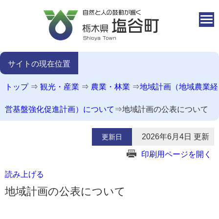
本文へ移動
サイトの現在位置
トップ
⇒
観光・産業
⇒
農業・林業
⇒
地域計画（地域農業経
営基盤強化促進計画）について
⇒
地域計画の公表について
2026年6月4日 更新
更新日
印刷用ページを開く
読み上げる
地域計画の公表について