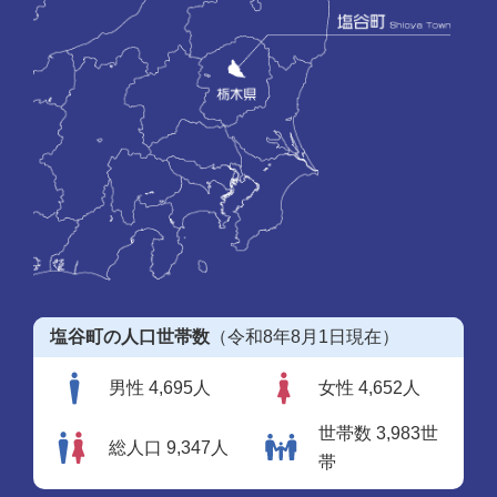
塩谷町の人口世帯数
（令和8年8月1日現在）
男性 4,695人
女性 4,652人
世帯数 3,983世
総人口 9,347人
帯